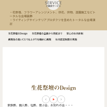
・花祭壇、フラワーアレンジメント、供花、供物、造園施工などト
ータルな会場装飾
・ライティングやインテリアプロダクツを含めたトータルな会場演
出
生花祭壇のDesign
生花祭壇の企画から完成まで
安心の社内体制
再現性の高いCGで仕上がりを精妙に再現
社内認定制度の実施
生花祭壇のDesign
keyboard_arrow_left
play_arrow
keyboard_arrow_right
家族葬、個人葬、社葬、偲ぶ会、お別れの会・・・