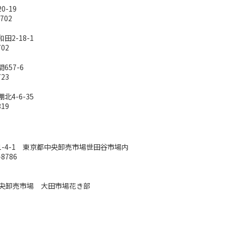
0-19
8702
田2-18-1
702
657-6
723
北4-6-35
319
蔵1-4-1 東京都中央卸売市場世田谷市場内
-8786
中央卸売市場 大田市場花き部