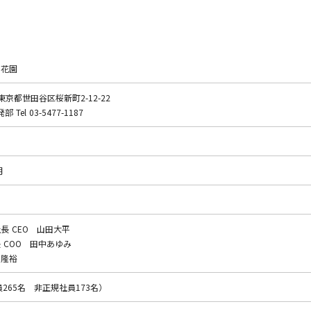
ー花園
5 東京都世田谷区桜新町2-12-22
Tel 03-5477-1187
月
長 CEO 山田大平
 COO 田中あゆみ
又隆裕
員265名 非正規社員173名）