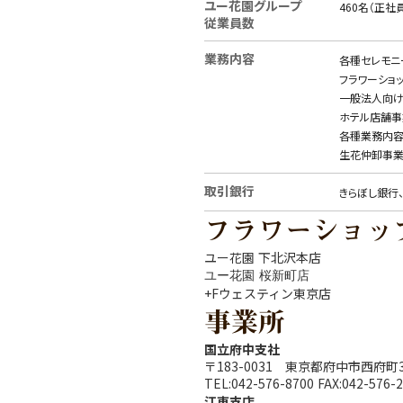
ユー花園グループ
460名（正社
従業員数
業務内容
各種セレモニ
フラワーショ
一般法人向け
ホテル店舗事
各種業務内容
生花仲卸事
取引銀行
きらぼし銀行
フラワーショッ
ユー花園 下北沢本店
ユー花園 桜新町店
+Fウェスティン東京店
事業所
国立府中支社
〒183-0031 東京都府中市西府町3-
TEL:042-576-8700 FAX:042-576-
江東支店