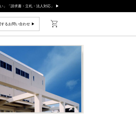
い」「請求書・立札・法人対応」 ▶
shopping_cart
するお問い合わせ ▶︎