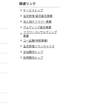
関連リンク
サービストップ
keyboard_arrow_right
生花祭壇 装花装花事業
keyboard_arrow_right
法人向けフラワー事業
keyboard_arrow_right
ウェディング装花事業
keyboard_arrow_right
フラワーコンサルティング
keyboard_arrow_right
事業
ユー企画(仲卸事業)
keyboard_arrow_right
生花祭壇フランチャイズ
keyboard_arrow_right
会社案内トップ
keyboard_arrow_right
採用案内トップ
keyboard_arrow_right