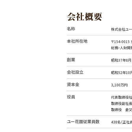
会社概要
名称
株式会社ユ
本社所在地
〒154-001
総務・人財開発部 
創業
昭和37年8月
会社設立
昭和52年10
資本金
3,100万円
役員
代表取締役社
取締役副社長
取締役 倉
ユー花園従業員数
438名（正社