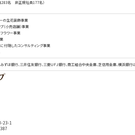
員283名 非正規社員177名）
ーの生花装飾事業
ップ（小売店舗）事業
フラワー事業
業
に付随したコンサルティング事業
業
、みずほ銀行、三井住友銀行、三菱ＵＦＪ銀行、商工組合中央金庫、芝信用金庫、横浜銀行
プ
23-1
2387