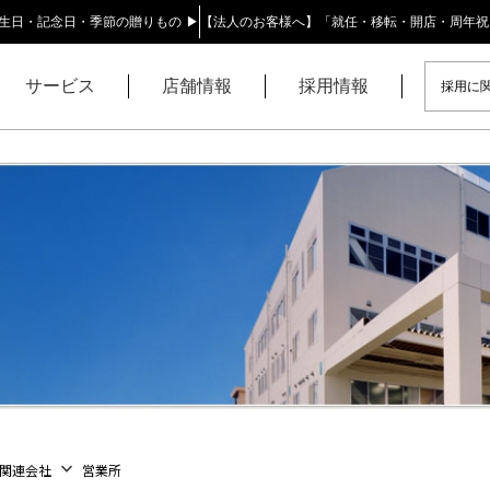
生日・記念日・季節の贈りもの ▶
【法人のお客様へ】「就任・移転・開店・周年祝
サービス
店舗情報
採用情報
採用に関
keyboard_arrow_down
関連会社
営業所