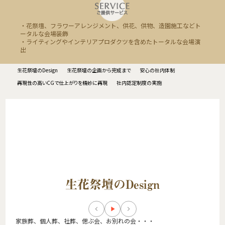
・花祭壇、フラワーアレンジメント、供花、供物、造園施工などト
ータルな会場装飾
・ライティングやインテリアプロダクツを含めたトータルな会場演
出
生花祭壇のDesign
生花祭壇の企画から完成まで
安心の社内体制
再現性の高いCGで仕上がりを精妙に再現
社内認定制度の実施
生花祭壇のDesign
keyboard_arrow_left
play_arrow
keyboard_arrow_right
家族葬、個人葬、社葬、偲ぶ会、お別れの会・・・