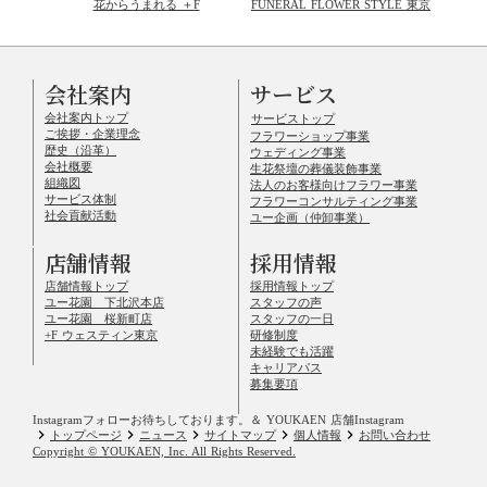
花からうまれる ＋F
FUNERAL FLOWER STYLE 東京
会社案内
サービス
会社案内トップ
サービストップ
ご挨拶・企業理念
フラワーショップ事業
歴史（沿革）
ウェディング事業
会社概要
生花祭壇の葬儀装飾事業
組織図
法人のお客様向けフラワー事業
サービス体制
フラワーコンサルティング事業
社会貢献活動
ユー企画（仲卸事業）
店舗情報
採用情報
店舗情報トップ
採用情報トップ
ユー花園 下北沢本店
スタッフの声
ユー花園 桜新町店
スタッフの一日
+F ウェスティン東京
研修制度
未経験でも活躍
キャリアパス
募集要項
Instagramフォローお待ちしております。
＆ YOUKAEN 店舗Instagram
keyboard_arrow_right
keyboard_arrow_right
keyboard_arrow_right
keyboard_arrow_right
keyboard_arrow_right
トップページ
ニュース
サイトマップ
個人情報
お問い合わせ
Copyright © YOUKAEN, Inc. All Rights Reserved.