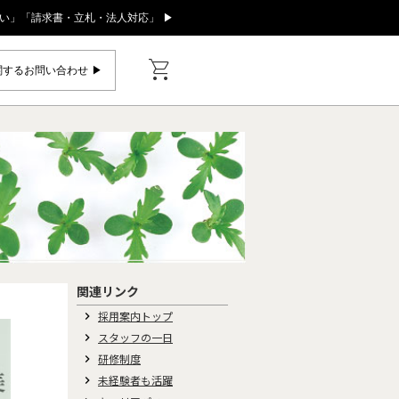
い」「請求書・立札・法人対応」 ▶
shopping_cart
するお問い合わせ ▶︎
関連リンク
採用案内トップ
keyboard_arrow_right
スタッフの一日
keyboard_arrow_right
研修制度
keyboard_arrow_right
未経験者も活躍
keyboard_arrow_right