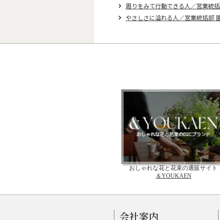
周りをみて行動できる人／営業統括
keyboard_arrow_right
やさしさに溢れる人／営業統括部 
keyboard_arrow_right
おしゃれな花と花束の通販サイト
＆YOUKAEN
会社案内