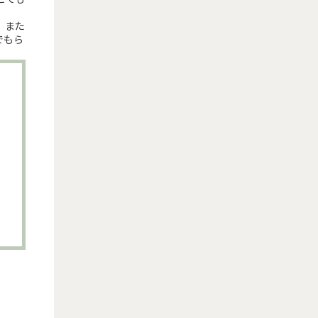
。また
でもら