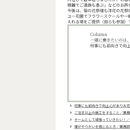
綺麗でご遺族も喜ぶ」などのお声
今後は、菊の花祭壇も洋花の花祭
ユー花園でフラワースクールや一
えれる場をご提供（自らも参加）
Column
一緒に働きたいのは
何事にも前向きで向
何事にも前向きで向上心がありお花
keyboard_arrow_right
ご注文以上の施工をすること／業務
keyboard_arrow_right
チームとして頑張っていきたい！／
keyboard_arrow_right
僕がやりがいを感じるとき／業務部
keyboard_arrow_right