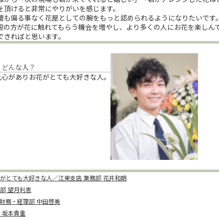
を頂けると非常にやりがいを感じます。
壇も偏る事なく花屋としての腕をもっと認められるようになりたいです
般の方が花に触れてもらう機会を増やし、より多くの人にお花を楽しん
できればと思います。
、どんな人？
上心がありお花がとても大好きな人。
がとても大好きな人／江東支店 業務部 花井和朗
部 望月利恵
財務・経理部 中田啓美
 坂本貴重