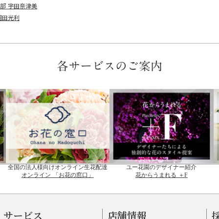
部 宇田奈津美
園田光利
各サービスのご案内
全国の法人様向けオンライン生花配達
ユー花園のデザイナー紹介
オンライン 「お花の窓口」
花からうまれる ＋F
サービス
店舗情報