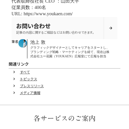
代表取締役社長 CEO ：山田大平
従業員数：400名
URL: https://www.youkaen.com/
お問い合わせ
arrow_forward
記事の内容に関するご相談などはお問い合わせできます。
筆者
池上 敦
グラフィックデザイナーとしてキャリアをスタートし、
ブランディング戦略・マーケティングを経て、現在は株
式会社ユー花園（YOUKAEN）広報室にて広報を担当
関連リンク
すべて
keyboard_arrow_right
トピックス
keyboard_arrow_right
プレスリリース
keyboard_arrow_right
メディア情報
keyboard_arrow_right
各サービスのご案内