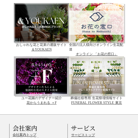
おしゃれな花と花束の通販サイト
全国の法人様向けオンライン生花配
＆YOUKAEN
達
オンライン 「お花の窓口」
ユー花園のデザイナー紹介
葬儀社様専用 生花祭壇情報サイト
花からうまれる ＋F
FUNERAL FLOWER STYLE 東京
会社案内
サービス
会社案内トップ
サービストップ