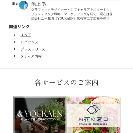
筆者
池上 敦
グラフィックデザイナーとしてキャリアをスタートし、
ブランディング戦略・マーケティングを経て、現在は株
式会社ユー花園（YOUKAEN）広報室にて広報を担当
関連リンク
すべて
keyboard_arrow_right
トピックス
keyboard_arrow_right
プレスリリース
keyboard_arrow_right
メディア情報
keyboard_arrow_right
各サービスのご案内