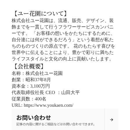
【ユー花園について】
株式会社ユー花園は、流通、販売、デザイン、装
飾までを一貫して行うフラワーサービスカンパニ
ーです。 「お客様の想いをかたちにするために、
自分達には何ができるだろう」という着想が私た
ちのものづくりの原点です。 花のもたらす喜びを
世界中に伝えることにより、豊かで彩りに満ちた
ライフスタイルと文化の向上に貢献いたします。
【会社概要】
名称：株式会社ユー花園
創業：昭和37年8月
資本金：3,100万円
代表取締役社長 CEO ：山田大平
従業員数：400名
URL: https://www.youkaen.com/
お問い合わせ
arrow_forward
記事の内容に関するご相談などはお問い合わせできます。