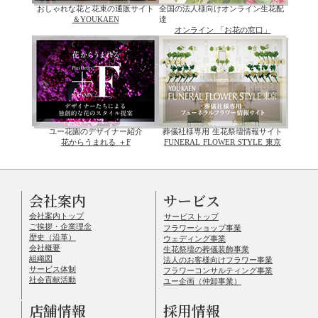
おしゃれな花と花束の通販サイト
全国の法人様向けオンライン生花配
＆YOUKAEN
達
オンライン 「お花の窓口」
ユー花園のデザイナー紹介
葬儀社様専用 生花祭壇情報サイト
花からうまれる ＋F
FUNERAL FLOWER STYLE 東京
会社案内
サービス
会社案内トップ
サービストップ
ご挨拶・企業理念
フラワーショップ事業
歴史（沿革）
ウェディング事業
会社概要
生花祭壇の葬儀装飾事業
組織図
法人のお客様向けフラワー事業
サービス体制
フラワーコンサルティング事業
社会貢献活動
ユー企画（仲卸事業）
店舗情報
採用情報