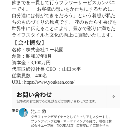
飾までを一貫して行うフラワーサービスカンパニ
ーです。 「お客様の想いをかたちにするために、
自分達には何ができるだろう」という着想が私た
ちのものづくりの原点です。 花のもたらす喜びを
世界中に伝えることにより、豊かで彩りに満ちた
ライフスタイルと文化の向上に貢献いたします。
【会社概要】
名称：株式会社ユー花園
創業：昭和37年8月
資本金：3,100万円
代表取締役社長 CEO ：山田大平
従業員数：400名
URL: https://www.youkaen.com/
お問い合わせ
arrow_forward
記事の内容に関するご相談などはお問い合わせできます。
筆者
池上 敦
グラフィックデザイナーとしてキャリアをスタートし、
ブランディング戦略・マーケティングを経て、現在は株
式会社ユー花園（YOUKAEN）広報室にて広報を担当