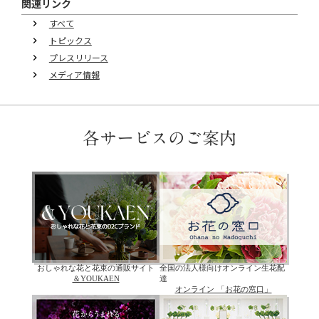
関連リンク
すべて
keyboard_arrow_right
トピックス
keyboard_arrow_right
プレスリリース
keyboard_arrow_right
メディア情報
keyboard_arrow_right
各サービスのご案内
おしゃれな花と花束の通販サイト
全国の法人様向けオンライン生花配
＆YOUKAEN
達
オンライン 「お花の窓口」