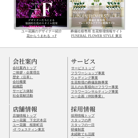
ユー花園のデザイナー紹介
葬儀社様専用 生花祭壇情報サイト
花からうまれる ＋F
FUNERAL FLOWER STYLE 東京
会社案内
サービス
会社案内トップ
サービストップ
ご挨拶・企業理念
フラワーショップ事業
歴史（沿革）
ウェディング事業
会社概要
生花祭壇の葬儀装飾事業
組織図
法人のお客様向けフラワー事業
サービス体制
フラワーコンサルティング事業
社会貢献活動
ユー企画（仲卸事業）
店舗情報
採用情報
店舗情報トップ
採用情報トップ
ユー花園 下北沢本店
スタッフの声
ユー花園 桜新町店
スタッフの一日
+F ウェスティン東京
研修制度
未経験でも活躍