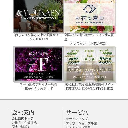
おしゃれな花と花束の通販サイト
全国の法人様向けオンライン生花配
＆YOUKAEN
達
オンライン 「お花の窓口」
ユー花園のデザイナー紹介
葬儀社様専用 生花祭壇情報サイト
花からうまれる ＋F
FUNERAL FLOWER STYLE 東京
会社案内
サービス
会社案内トップ
サービストップ
ご挨拶・企業理念
フラワーショップ事業
歴史（沿革）
ウェディング事業