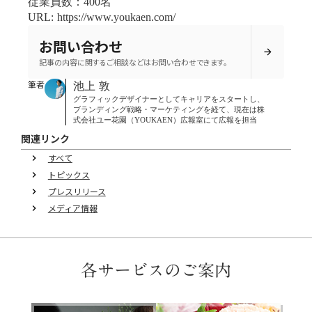
従業員数：400名
URL: https://www.youkaen.com/
お問い合わせ
arrow_forward
記事の内容に関するご相談などはお問い合わせできます。
筆者
池上 敦
グラフィックデザイナーとしてキャリアをスタートし、
ブランディング戦略・マーケティングを経て、現在は株
式会社ユー花園（YOUKAEN）広報室にて広報を担当
関連リンク
すべて
keyboard_arrow_right
トピックス
keyboard_arrow_right
プレスリリース
keyboard_arrow_right
メディア情報
keyboard_arrow_right
各サービスのご案内