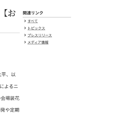
【お
関連リンク
すべて
keyboard_arrow_right
トピックス
keyboard_arrow_right
プレスリリース
keyboard_arrow_right
メディア情報
keyboard_arrow_right
大平、以
によるニ
の会場装花
開発や定期