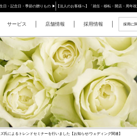
生日・記念日・季節の贈りもの ▶
【法人のお客様へ】「就任・移転・開店・周年祝
サービス
店舗情報
採用情報
採用に関
ズ氏によるトレンドセミナーを行いました【お知らせ/ウェディング関連】