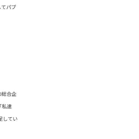
してパブ
の総合企
「私達
足してい