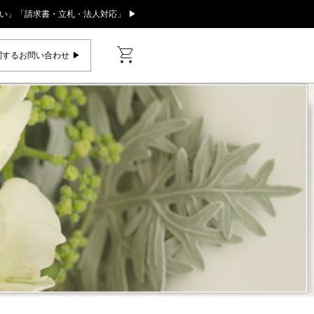
い」「請求書・立札・法人対応」 ▶
shopping_cart
するお問い合わせ ▶︎