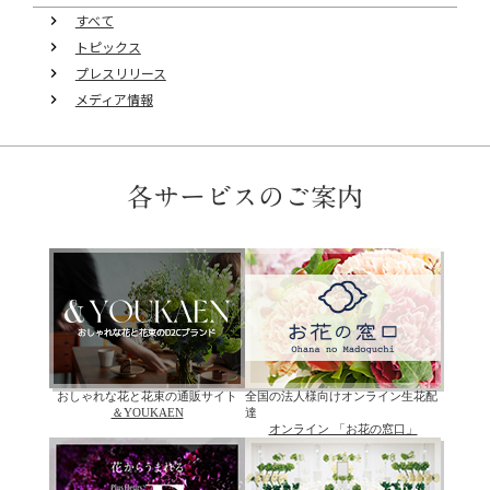
すべて
keyboard_arrow_right
トピックス
keyboard_arrow_right
プレスリリース
keyboard_arrow_right
メディア情報
keyboard_arrow_right
各サービスのご案内
おしゃれな花と花束の通販サイト
全国の法人様向けオンライン生花配
＆YOUKAEN
達
オンライン 「お花の窓口」