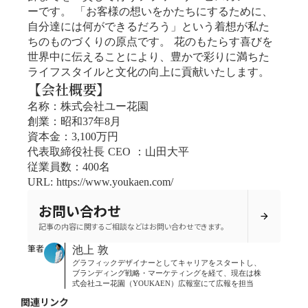
ーです。 「お客様の想いをかたちにするために、
自分達には何ができるだろう」という着想が私た
ちのものづくりの原点です。 花のもたらす喜びを
世界中に伝えることにより、豊かで彩りに満ちた
ライフスタイルと文化の向上に貢献いたします。
【会社概要】
名称：株式会社ユー花園
創業：昭和37年8月
資本金：3,100万円
代表取締役社長 CEO ：山田大平
従業員数：400名
URL: https://www.youkaen.com/
お問い合わせ
arrow_forward
記事の内容に関するご相談などはお問い合わせできます。
筆者
池上 敦
グラフィックデザイナーとしてキャリアをスタートし、
ブランディング戦略・マーケティングを経て、現在は株
式会社ユー花園（YOUKAEN）広報室にて広報を担当
関連リンク