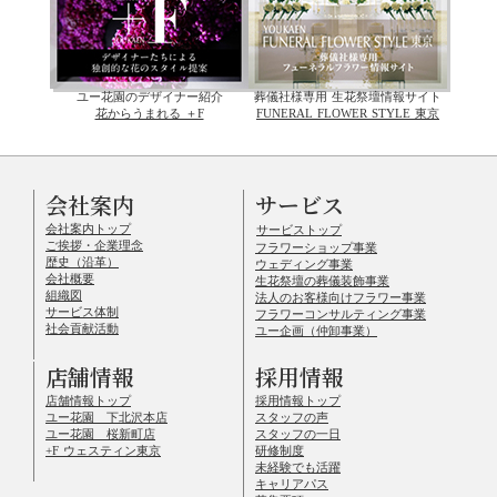
ユー花園のデザイナー紹介
葬儀社様専用 生花祭壇情報サイト
花からうまれる ＋F
FUNERAL FLOWER STYLE 東京
会社案内
サービス
会社案内トップ
サービストップ
ご挨拶・企業理念
フラワーショップ事業
歴史（沿革）
ウェディング事業
会社概要
生花祭壇の葬儀装飾事業
組織図
法人のお客様向けフラワー事業
サービス体制
フラワーコンサルティング事業
社会貢献活動
ユー企画（仲卸事業）
店舗情報
採用情報
店舗情報トップ
採用情報トップ
ユー花園 下北沢本店
スタッフの声
ユー花園 桜新町店
スタッフの一日
+F ウェスティン東京
研修制度
未経験でも活躍
キャリアパス