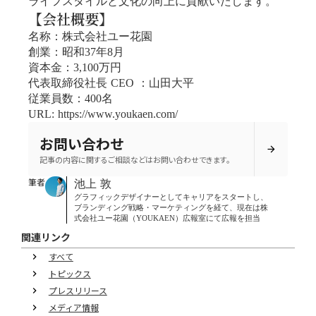
ライフスタイルと文化の向上に貢献いたします。
【会社概要】
名称：株式会社ユー花園
創業：昭和37年8月
資本金：3,100万円
代表取締役社長 CEO ：山田大平
従業員数：400名
URL: https://www.youkaen.com/
お問い合わせ
arrow_forward
記事の内容に関するご相談などはお問い合わせできます。
筆者
池上 敦
グラフィックデザイナーとしてキャリアをスタートし、
ブランディング戦略・マーケティングを経て、現在は株
式会社ユー花園（YOUKAEN）広報室にて広報を担当
関連リンク
すべて
keyboard_arrow_right
トピックス
keyboard_arrow_right
プレスリリース
keyboard_arrow_right
メディア情報
keyboard_arrow_right