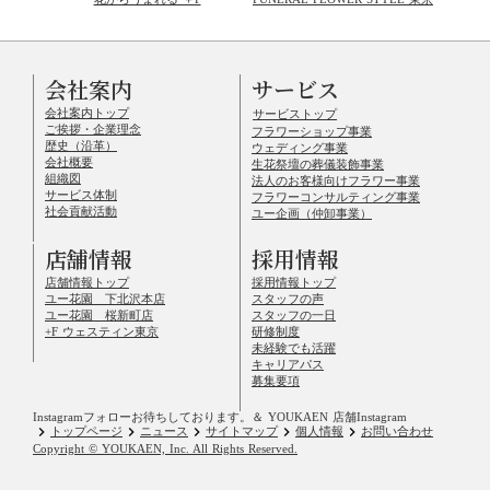
会社案内
サービス
会社案内トップ
サービストップ
ご挨拶・企業理念
フラワーショップ事業
歴史（沿革）
ウェディング事業
会社概要
生花祭壇の葬儀装飾事業
組織図
法人のお客様向けフラワー事業
サービス体制
フラワーコンサルティング事業
社会貢献活動
ユー企画（仲卸事業）
店舗情報
採用情報
店舗情報トップ
採用情報トップ
ユー花園 下北沢本店
スタッフの声
ユー花園 桜新町店
スタッフの一日
+F ウェスティン東京
研修制度
未経験でも活躍
キャリアパス
募集要項
Instagramフォローお待ちしております。
＆ YOUKAEN 店舗Instagram
keyboard_arrow_right
keyboard_arrow_right
keyboard_arrow_right
keyboard_arrow_right
keyboard_arrow_right
トップページ
ニュース
サイトマップ
個人情報
お問い合わせ
Copyright © YOUKAEN, Inc. All Rights Reserved.