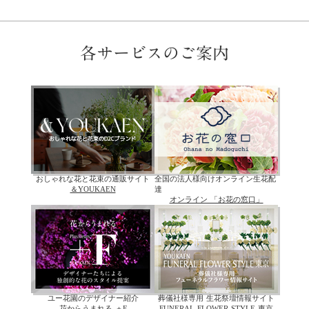
各サービスのご案内
おしゃれな花と花束の通販サイト
全国の法人様向けオンライン生花配
＆YOUKAEN
達
オンライン 「お花の窓口」
ユー花園のデザイナー紹介
葬儀社様専用 生花祭壇情報サイト
花からうまれる ＋F
FUNERAL FLOWER STYLE 東京