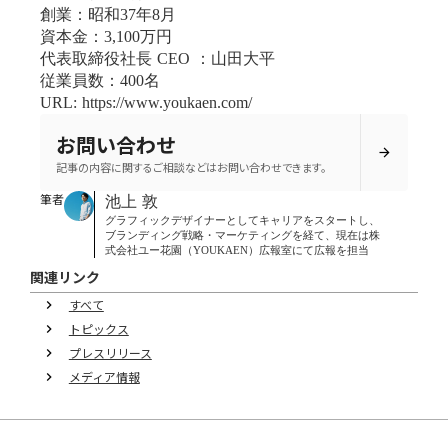
創業：昭和37年8月
資本金：3,100万円
代表取締役社長 CEO ：山田大平
従業員数：400名
URL: https://www.youkaen.com/
お問い合わせ
arrow_forward
記事の内容に関するご相談などはお問い合わせできます。
筆者
池上 敦
グラフィックデザイナーとしてキャリアをスタートし、
ブランディング戦略・マーケティングを経て、現在は株
式会社ユー花園（YOUKAEN）広報室にて広報を担当
関連リンク
すべて
keyboard_arrow_right
トピックス
keyboard_arrow_right
プレスリリース
keyboard_arrow_right
メディア情報
keyboard_arrow_right