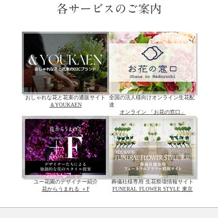
各サービスのご案内
おしゃれな花と花束の通販サイト
全国の法人様向けオンライン生花配
＆YOUKAEN
達
オンライン 「お花の窓口」
ユー花園のデザイナー紹介
葬儀社様専用 生花祭壇情報サイト
花からうまれる ＋F
FUNERAL FLOWER STYLE 東京