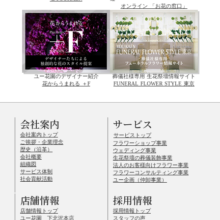
オンライン 「お花の窓口」
ユー花園のデザイナー紹介
葬儀社様専用 生花祭壇情報サイト
花からうまれる ＋F
FUNERAL FLOWER STYLE 東京
会社案内
サービス
会社案内トップ
サービストップ
ご挨拶・企業理念
フラワーショップ事業
歴史（沿革）
ウェディング事業
会社概要
生花祭壇の葬儀装飾事業
組織図
法人のお客様向けフラワー事業
サービス体制
フラワーコンサルティング事業
社会貢献活動
ユー企画（仲卸事業）
店舗情報
採用情報
店舗情報トップ
採用情報トップ
ユー花園 下北沢本店
スタッフの声