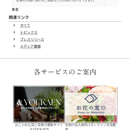
筆者
関連リンク
すべて
keyboard_arrow_right
トピックス
keyboard_arrow_right
プレスリリース
keyboard_arrow_right
メディア情報
keyboard_arrow_right
各サービスのご案内
おしゃれな花と花束の通販サイト
全国の法人様向けオンライン生花配
＆YOUKAEN
達