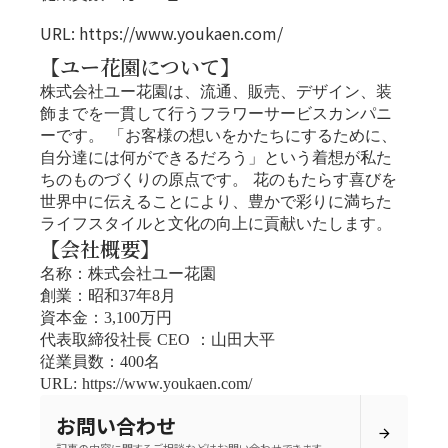
URL:
https://www.youkaen.com/
【ユー花園について】
株式会社ユー花園は、流通、販売、デザイン、装
飾までを一貫して行うフラワーサービスカンパニ
ーです。 「お客様の想いをかたちにするために、
自分達には何ができるだろう」という着想が私た
ちのものづくりの原点です。 花のもたらす喜びを
世界中に伝えることにより、豊かで彩りに満ちた
ライフスタイルと文化の向上に貢献いたします。
【会社概要】
名称：株式会社ユー花園
創業：昭和37年8月
資本金：3,100万円
代表取締役社長 CEO ：山田大平
従業員数：400名
URL: https://www.youkaen.com/
お問い合わせ
arrow_forward
記事の内容に関するご相談などはお問い合わせできます。