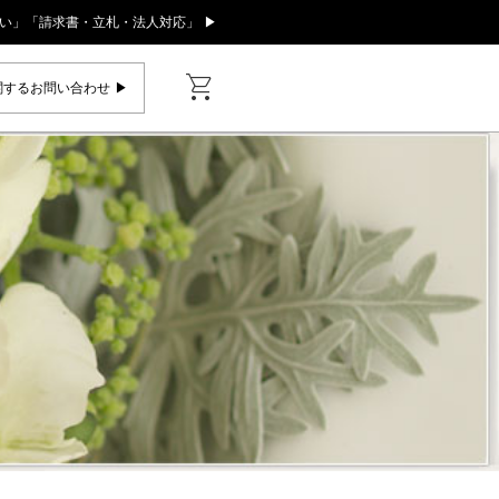
い」「請求書・立札・法人対応」 ▶
shopping_cart
するお問い合わせ ▶︎