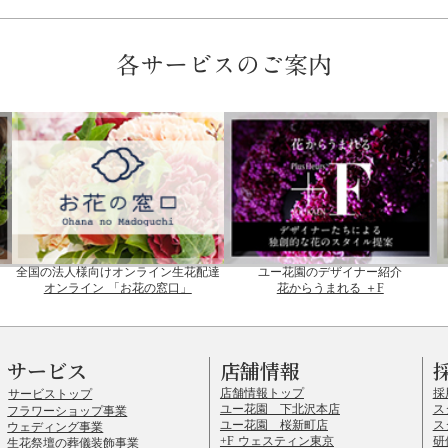
各サービスのご案内
全国の法人様向けオンライン生花配達
ユー花園のデザイナー紹介
オンライン 「お花の窓口」
花からうまれる ＋F
サービス
店舗情報
店舗情報トップ
採
サービストップ
ユー花園 下北沢本店
ス
フラワーショップ事業
ユー花園 桜新町店
ス
ウェディング事業
+F ウェスティン東京
研
生花祭壇の葬儀装飾事業