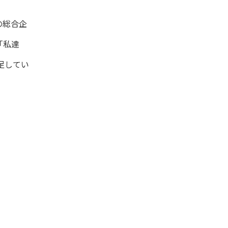
の総合企
「私達
足してい