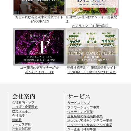
おしゃれな花と花束の通販サイト
全国の法人様向けオンライン生花配
＆YOUKAEN
達
オンライン 「お花の窓口」
ユー花園のデザイナー紹介
葬儀社様専用 生花祭壇情報サイト
花からうまれる ＋F
FUNERAL FLOWER STYLE 東京
会社案内
サービス
会社案内トップ
サービストップ
ご挨拶・企業理念
フラワーショップ事業
歴史（沿革）
ウェディング事業
会社概要
生花祭壇の葬儀装飾事業
組織図
法人のお客様向けフラワー事業
サービス体制
フラワーコンサルティング事業
社会貢献活動
ユー企画（仲卸事業）