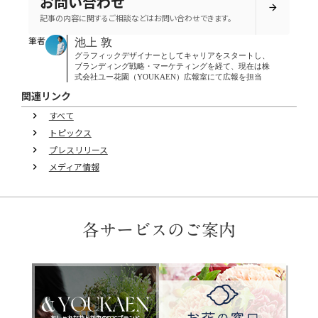
お問い合わせ
arrow_forward
記事の内容に関するご相談などはお問い合わせできます。
筆者
池上 敦
グラフィックデザイナーとしてキャリアをスタートし、
ブランディング戦略・マーケティングを経て、現在は株
式会社ユー花園（YOUKAEN）広報室にて広報を担当
関連リンク
すべて
keyboard_arrow_right
トピックス
keyboard_arrow_right
プレスリリース
keyboard_arrow_right
メディア情報
keyboard_arrow_right
各サービスのご案内