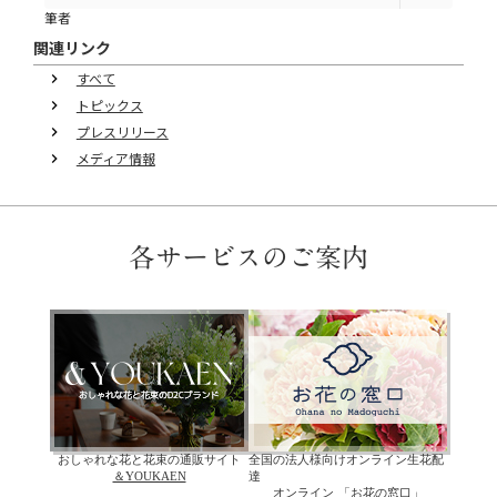
筆者
関連リンク
すべて
keyboard_arrow_right
トピックス
keyboard_arrow_right
プレスリリース
keyboard_arrow_right
メディア情報
keyboard_arrow_right
各サービスのご案内
おしゃれな花と花束の通販サイト
全国の法人様向けオンライン生花配
＆YOUKAEN
達
オンライン 「お花の窓口」