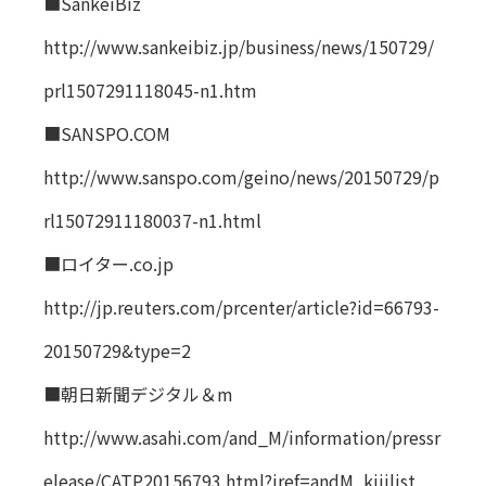
■SankeiBiz
http://www.sankeibiz.jp/business/news/150729/
prl1507291118045-n1.htm
■SANSPO.COM
http://www.sanspo.com/geino/news/20150729/p
rl15072911180037-n1.html
■ロイター.co.jp
http://jp.reuters.com/prcenter/article?id=66793-
20150729&type=2
■朝日新聞デジタル＆m
http://www.asahi.com/and_M/information/pressr
elease/CATP20156793.html?iref=andM_kijilist