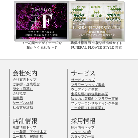
ユー花園のデザイナー紹介
葬儀社様専用 生花祭壇情報サイト
花からうまれる ＋F
FUNERAL FLOWER STYLE 東京
会社案内
サービス
会社案内トップ
サービストップ
ご挨拶・企業理念
フラワーショップ事業
歴史（沿革）
ウェディング事業
会社概要
生花祭壇の葬儀装飾事業
組織図
法人のお客様向けフラワー事業
サービス体制
フラワーコンサルティング事業
社会貢献活動
ユー企画（仲卸事業）
店舗情報
採用情報
店舗情報トップ
採用情報トップ
ユー花園 下北沢本店
スタッフの声
ユー花園 桜新町店
スタッフの一日