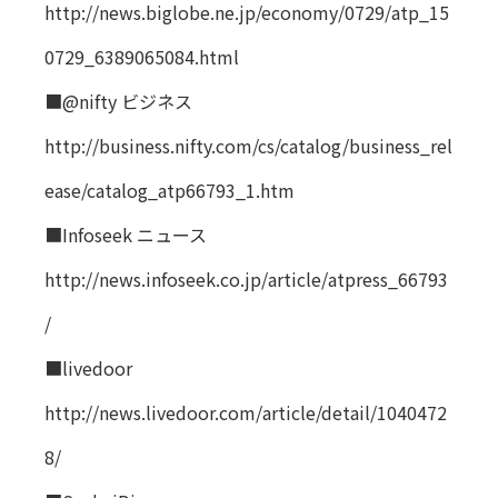
http://news.biglobe.ne.jp/economy/0729/atp_15
0729_6389065084.html
■@nifty ビジネス
http://business.nifty.com/cs/catalog/business_rel
ease/catalog_atp66793_1.htm
■Infoseek ニュース
http://news.infoseek.co.jp/article/atpress_66793
/
■livedoor
http://news.livedoor.com/article/detail/1040472
8/