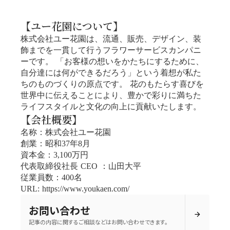
【ユー花園について】
株式会社ユー花園は、流通、販売、デザイン、装
飾までを一貫して行うフラワーサービスカンパニ
ーです。 「お客様の想いをかたちにするために、
自分達には何ができるだろう」という着想が私た
ちのものづくりの原点です。 花のもたらす喜びを
世界中に伝えることにより、豊かで彩りに満ちた
ライフスタイルと文化の向上に貢献いたします。
【会社概要】
名称：株式会社ユー花園
創業：昭和37年8月
資本金：3,100万円
代表取締役社長 CEO ：山田大平
従業員数：400名
URL: https://www.youkaen.com/
お問い合わせ
arrow_forward
記事の内容に関するご相談などはお問い合わせできます。