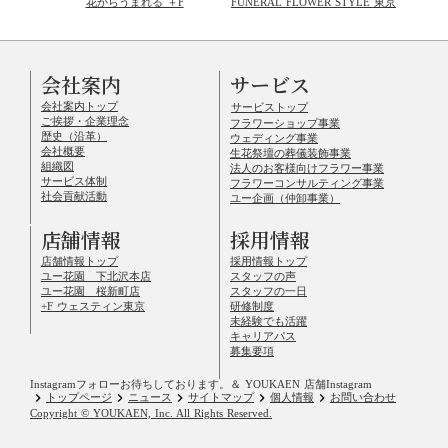
花からうまれる ＋F
FUNERAL FLOWER STYLE 東京
会社案内
サービス
会社案内トップ
サービストップ
ご挨拶・企業理念
フラワーショップ事業
歴史（沿革）
ウェディング事業
会社概要
生花祭壇の葬儀装飾事業
組織図
法人のお客様向けフラワー事業
サービス体制
フラワーコンサルティング事業
社会貢献活動
ユー企画（仲卸事業）
店舗情報
採用情報
店舗情報トップ
採用情報トップ
ユー花園 下北沢本店
スタッフの声
ユー花園 桜新町店
スタッフの一日
+F ウェスティン東京
研修制度
未経験でも活躍
キャリアパス
募集要項
Instagramフォローお待ちしております。
＆ YOUKAEN 店舗Instagram
keyboard_arrow_right
keyboard_arrow_right
keyboard_arrow_right
keyboard_arrow_right
keyboard_arrow_right
トップページ
ニュース
サイトマップ
個人情報
お問い合わせ
Copyright © YOUKAEN, Inc. All Rights Reserved.