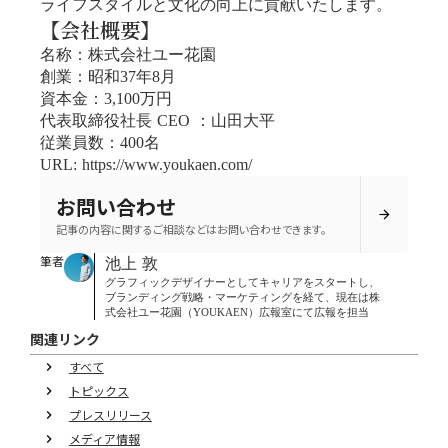
ライフスタイルと文化の向上に貢献いたします。
【会社概要】
名称：株式会社ユー花園
創業：昭和37年8月
資本金：3,100万円
代表取締役社長 CEO ：山田大平
従業員数：400名
URL: https://www.youkaen.com/
お問い合わせ
arrow_forward
記事の内容に関するご相談などはお問い合わせできます。
筆者
池上 敦
グラフィックデザイナーとしてキャリアをスタートし、
ブランディング戦略・マーケティングを経て、現在は株
式会社ユー花園（YOUKAEN）広報室にて広報を担当
関連リンク
すべて
keyboard_arrow_right
トピックス
keyboard_arrow_right
プレスリリース
keyboard_arrow_right
メディア情報
keyboard_arrow_right