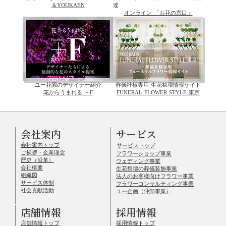
＆YOUKAEN
達
オンライン 「お花の窓口」
ユー花園のデザイナー紹介
葬儀社様専用 生花祭壇情報サイト
花からうまれる ＋F
FUNERAL FLOWER STYLE 東京
会社案内
サービス
会社案内トップ
サービストップ
ご挨拶・企業理念
フラワーショップ事業
歴史（沿革）
ウェディング事業
会社概要
生花祭壇の葬儀装飾事業
組織図
法人のお客様向けフラワー事業
サービス体制
フラワーコンサルティング事業
社会貢献活動
ユー企画（仲卸事業）
店舗情報
採用情報
店舗情報トップ
採用情報トップ