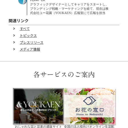
グラフィックデザイナーとしてキャリアをスタートし、
ブランディング戦略・マーケティングを経て、現在は株
式会社ユー花園（YOUKAEN）広報室にて広報を担当
関連リンク
すべて
keyboard_arrow_right
トピックス
keyboard_arrow_right
プレスリリース
keyboard_arrow_right
メディア情報
keyboard_arrow_right
各サービスのご案内
おしゃれな花と花束の通販サイト
全国の法人様向けオンライン生花配