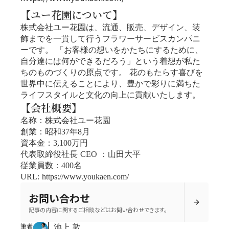
【ユー花園について】
株式会社ユー花園は、流通、販売、デザイン、装
飾までを一貫して行うフラワーサービスカンパニ
ーです。 「お客様の想いをかたちにするために、
自分達には何ができるだろう」という着想が私た
ちのものづくりの原点です。 花のもたらす喜びを
世界中に伝えることにより、豊かで彩りに満ちた
ライフスタイルと文化の向上に貢献いたします。
【会社概要】
名称：株式会社ユー花園
創業：昭和37年8月
資本金：3,100万円
代表取締役社長 CEO ：山田大平
従業員数：400名
URL: https://www.youkaen.com/
お問い合わせ
arrow_forward
記事の内容に関するご相談などはお問い合わせできます。
筆者
池上 敦