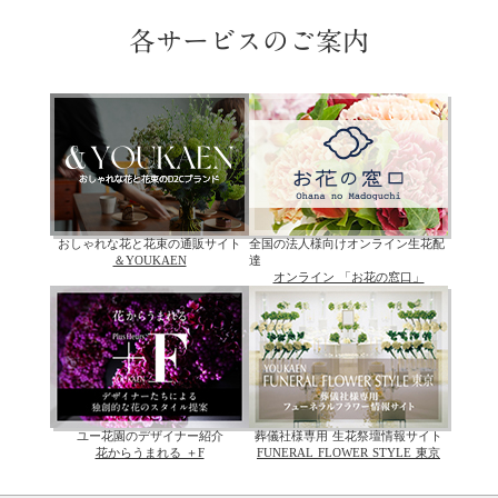
各サービスのご案内
おしゃれな花と花束の通販サイト
全国の法人様向けオンライン生花配
＆YOUKAEN
達
オンライン 「お花の窓口」
ユー花園のデザイナー紹介
葬儀社様専用 生花祭壇情報サイト
花からうまれる ＋F
FUNERAL FLOWER STYLE 東京