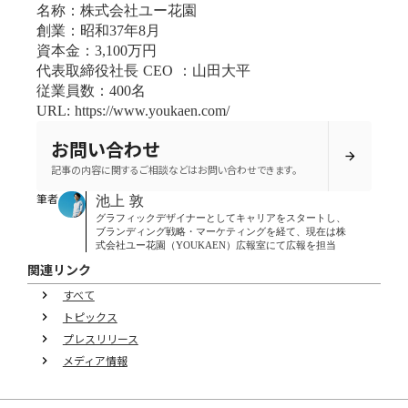
名称：株式会社ユー花園
創業：昭和37年8月
資本金：3,100万円
代表取締役社長 CEO ：山田大平
従業員数：400名
URL: https://www.youkaen.com/
お問い合わせ
arrow_forward
記事の内容に関するご相談などはお問い合わせできます。
筆者
池上 敦
グラフィックデザイナーとしてキャリアをスタートし、
ブランディング戦略・マーケティングを経て、現在は株
式会社ユー花園（YOUKAEN）広報室にて広報を担当
関連リンク
すべて
keyboard_arrow_right
トピックス
keyboard_arrow_right
プレスリリース
keyboard_arrow_right
メディア情報
keyboard_arrow_right