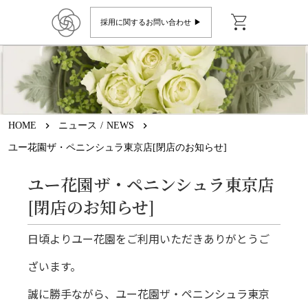
shopping_cart
採用に関するお問い合わせ ▶︎
HOME
keyboard_arrow_right
ニュース / NEWS
keyboard_arrow_right
ユー花園ザ・ペニンシュラ東京店[閉店のお知らせ]
ユー花園ザ・ペニンシュラ東京店
[閉店のお知らせ]
日頃よりユー花園をご利用いただきありがとうご
ざいます。
誠に勝手ながら、ユー花園ザ・ペニンシュラ東京