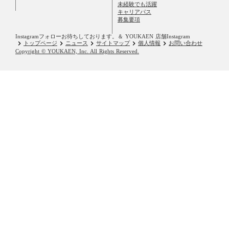
未経験でも活躍
キャリアパス
募集要項
Instagramフォローお待ちしております。
＆ YOUKAEN 店舗Instagram
keyboard_arrow_right
keyboard_arrow_right
keyboard_arrow_right
keyboard_arrow_right
keyboard_arrow_right
トップページ
ニュース
サイトマップ
個人情報
お問い合わせ
Copyright © YOUKAEN, Inc. All Rights Reserved.