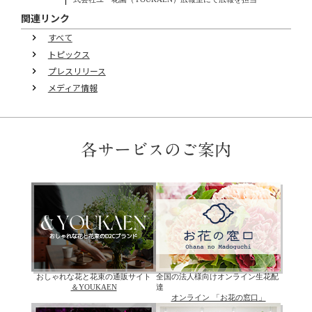
関連リンク
すべて
keyboard_arrow_right
トピックス
keyboard_arrow_right
プレスリリース
keyboard_arrow_right
メディア情報
keyboard_arrow_right
各サービスのご案内
おしゃれな花と花束の通販サイト
全国の法人様向けオンライン生花配
＆YOUKAEN
達
オンライン 「お花の窓口」