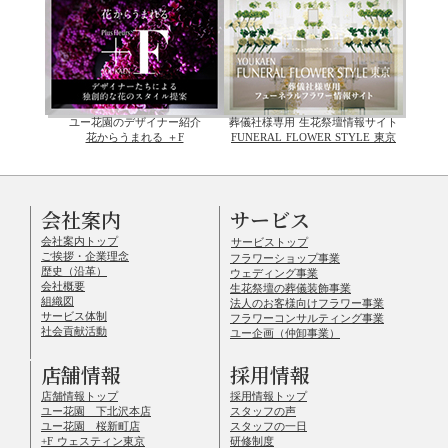
ユー花園のデザイナー紹介
葬儀社様専用 生花祭壇情報サイト
花からうまれる ＋F
FUNERAL FLOWER STYLE 東京
会社案内
サービス
会社案内トップ
サービストップ
ご挨拶・企業理念
フラワーショップ事業
歴史（沿革）
ウェディング事業
会社概要
生花祭壇の葬儀装飾事業
組織図
法人のお客様向けフラワー事業
サービス体制
フラワーコンサルティング事業
社会貢献活動
ユー企画（仲卸事業）
店舗情報
採用情報
店舗情報トップ
採用情報トップ
ユー花園 下北沢本店
スタッフの声
ユー花園 桜新町店
スタッフの一日
+F ウェスティン東京
研修制度