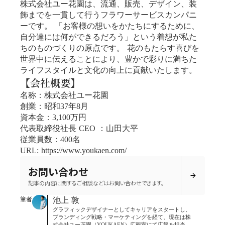
株式会社ユー花園は、流通、販売、デザイン、装
飾までを一貫して行うフラワーサービスカンパニ
ーです。 「お客様の想いをかたちにするために、
自分達には何ができるだろう」という着想が私た
ちのものづくりの原点です。 花のもたらす喜びを
世界中に伝えることにより、豊かで彩りに満ちた
ライフスタイルと文化の向上に貢献いたします。
【会社概要】
名称：株式会社ユー花園
創業：昭和37年8月
資本金：3,100万円
代表取締役社長 CEO ：山田大平
従業員数：400名
URL: https://www.youkaen.com/
お問い合わせ
arrow_forward
記事の内容に関するご相談などはお問い合わせできます。
筆者
池上 敦
グラフィックデザイナーとしてキャリアをスタートし、
ブランディング戦略・マーケティングを経て、現在は株
式会社ユー花園（YOUKAEN）広報室にて広報を担当