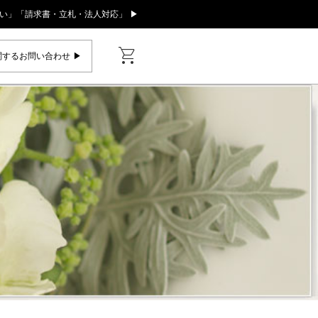
い」「請求書・立札・法人対応」 ▶
shopping_cart
するお問い合わせ ▶︎