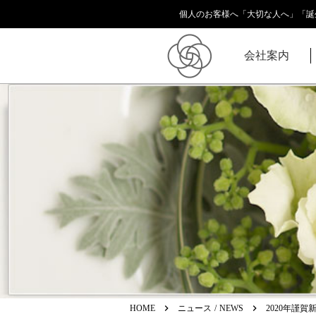
個人のお客様へ「大切な人へ」「誕
会社案内
keyboard_arrow_right
keyboard_arrow_right
HOME
ニュース / NEWS
2020年謹賀