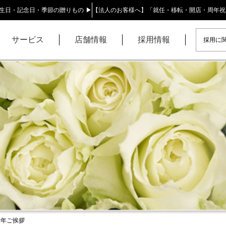
生日・記念日・季節の贈りもの ▶
【法人のお客様へ】「就任・移転・開店・周年祝
サービス
店舗情報
採用情報
採用に関
新年ご挨拶