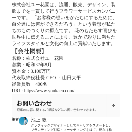
株式会社ユー花園は、流通、販売、デザイン、装
飾までを一貫して行うフラワーサービスカンパニ
ーです。 「お客様の想いをかたちにするために、
自分達には何ができるだろう」という着想が私た
ちのものづくりの原点です。 花のもたらす喜びを
世界中に伝えることにより、豊かで彩りに満ちた
ライフスタイルと文化の向上に貢献いたします。
【会社概要】
名称：株式会社ユー花園
創業：昭和37年8月
資本金：3,100万円
代表取締役社長 CEO ：山田大平
従業員数：400名
URL: https://www.youkaen.com/
お問い合わせ
arrow_forward
記事の内容に関するご相談などはお問い合わせできます。
筆者
池上 敦
グラフィックデザイナーとしてキャリアをスタートし、
ブランディング戦略・マーケティングを経て、現在は株