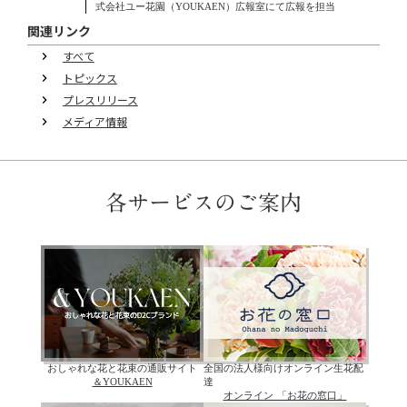
式会社ユー花園（YOUKAEN）広報室にて広報を担当
関連リンク
すべて
keyboard_arrow_right
トピックス
keyboard_arrow_right
プレスリリース
keyboard_arrow_right
メディア情報
keyboard_arrow_right
各サービスのご案内
おしゃれな花と花束の通販サイト
全国の法人様向けオンライン生花配
＆YOUKAEN
達
オンライン 「お花の窓口」