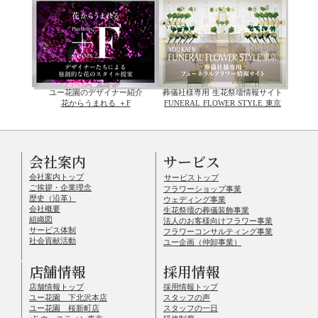
ユー花園のデザイナー紹介
葬儀社様専用 生花祭壇情報サイト
花からうまれる ＋F
FUNERAL FLOWER STYLE 東京
会社案内
サービス
会社案内トップ
サービストップ
ご挨拶・企業理念
フラワーショップ事業
歴史（沿革）
ウェディング事業
会社概要
生花祭壇の葬儀装飾事業
組織図
法人のお客様向けフラワー事業
サービス体制
フラワーコンサルティング事業
社会貢献活動
ユー企画（仲卸事業）
店舗情報
採用情報
店舗情報トップ
採用情報トップ
ユー花園 下北沢本店
スタッフの声
ユー花園 桜新町店
スタッフの一日