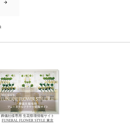
arrow_forward
株
葬儀社様専用 生花祭壇情報サイト
FUNERAL FLOWER STYLE 東京