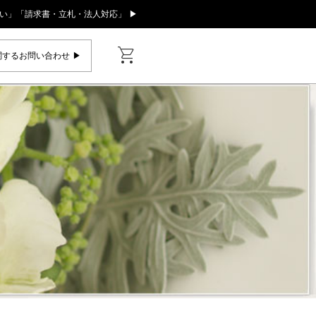
い」「請求書・立札・法人対応」 ▶
shopping_cart
するお問い合わせ ▶︎