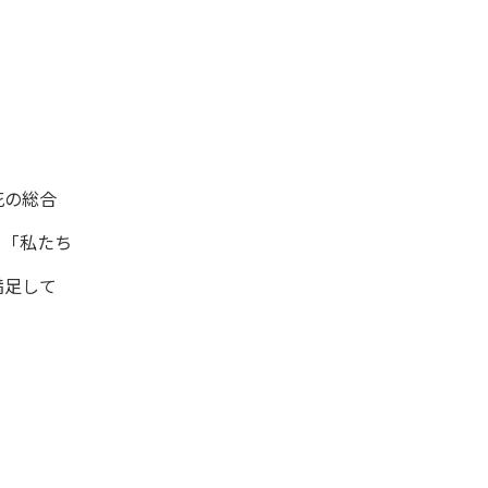
花の総合
る「私たち
満足して