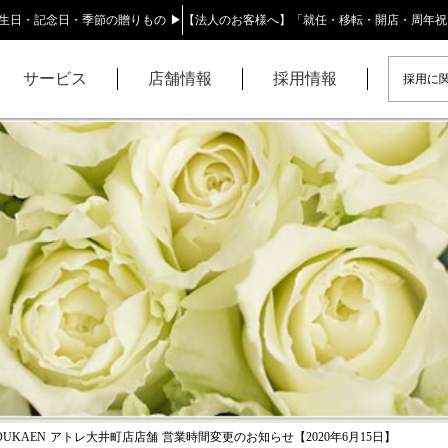
生日・記念日・季節の贈りもの ▶
【法人のお客様へ】「就任・移転・開店・周年祝
サービス
店舗情報
採用情報
採用に関
YOUKAEN アトレ大井町店店舗 営業時間変更のお知らせ【2020年6月15日】