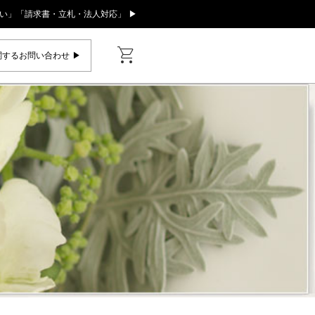
い」「請求書・立札・法人対応」 ▶
shopping_cart
するお問い合わせ ▶︎