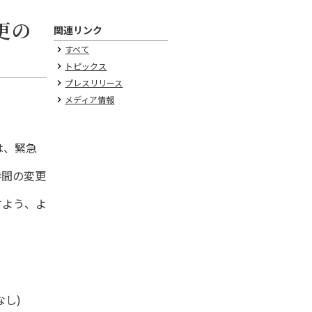
更の
関連リンク
すべて
keyboard_arrow_right
トピックス
keyboard_arrow_right
プレスリリース
keyboard_arrow_right
メディア情報
keyboard_arrow_right
は、緊急
時間の変更
すよう、よ
(なし)