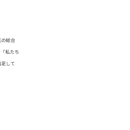
花の総合
る「私たち
満足して