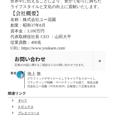
世界中に伝えることにより、豊かで彩りに満ちた
ライフスタイルと文化の向上に貢献いたします。
【会社概要】
名称：株式会社ユー花園
創業：昭和37年8月
資本金：3,100万円
代表取締役社長 CEO ：山田大平
従業員数：400名
URL: https://www.youkaen.com/
お問い合わせ
arrow_forward
記事の内容に関するご相談などはお問い合わせできます。
筆者
池上 敦
グラフィックデザイナーとしてキャリアをスタートし、
ブランディング戦略・マーケティングを経て、現在は株
式会社ユー花園（YOUKAEN）広報室にて広報を担当
関連リンク
すべて
keyboard_arrow_right
トピックス
keyboard_arrow_right
プレスリリース
keyboard_arrow_right