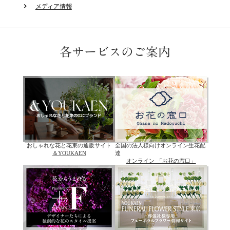
メディア情報
keyboard_arrow_right
各サービスのご案内
おしゃれな花と花束の通販サイト
全国の法人様向けオンライン生花配
＆YOUKAEN
達
オンライン 「お花の窓口」