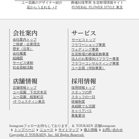
ユー花園のデザイナー紹介
葬儀社様専用 生花祭壇情報サイト
花からうまれる ＋F
FUNERAL FLOWER STYLE 東京
会社案内
サービス
会社案内トップ
サービストップ
ご挨拶・企業理念
フラワーショップ事業
歴史（沿革）
ウェディング事業
会社概要
生花祭壇の葬儀装飾事業
組織図
法人のお客様向けフラワー事業
サービス体制
フラワーコンサルティング事業
社会貢献活動
ユー企画（仲卸事業）
店舗情報
採用情報
店舗情報トップ
採用情報トップ
ユー花園 下北沢本店
スタッフの声
ユー花園 桜新町店
スタッフの一日
+F ウェスティン東京
研修制度
未経験でも活躍
キャリアパス
募集要項
Instagramフォローお待ちしております。
＆ YOUKAEN 店舗Instagram
keyboard_arrow_right
keyboard_arrow_right
keyboard_arrow_right
keyboard_arrow_right
keyboard_arrow_right
トップページ
ニュース
サイトマップ
個人情報
お問い合わせ
Copyright © YOUKAEN, Inc. All Rights Reserved.