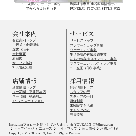
ユー花園のデザイナー紹介
葬儀社様専用 生花祭壇情報サイト
花からうまれる ＋F
FUNERAL FLOWER STYLE 東京
会社案内
サービス
会社案内トップ
サービストップ
ご挨拶・企業理念
フラワーショップ事業
歴史（沿革）
ウェディング事業
会社概要
生花祭壇の葬儀装飾事業
組織図
法人のお客様向けフラワー事業
サービス体制
フラワーコンサルティング事業
社会貢献活動
ユー企画（仲卸事業）
店舗情報
採用情報
店舗情報トップ
採用情報トップ
ユー花園 下北沢本店
スタッフの声
ユー花園 桜新町店
スタッフの一日
+F ウェスティン東京
研修制度
未経験でも活躍
キャリアパス
募集要項
Instagramフォローお待ちしております。
＆ YOUKAEN 店舗Instagram
keyboard_arrow_right
keyboard_arrow_right
keyboard_arrow_right
keyboard_arrow_right
keyboard_arrow_right
トップページ
ニュース
サイトマップ
個人情報
お問い合わせ
Copyright © YOUKAEN, Inc. All Rights Reserved.