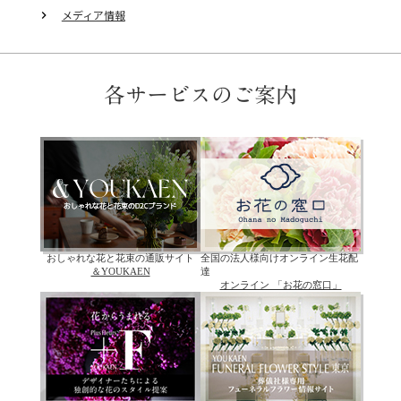
メディア情報
keyboard_arrow_right
各サービスのご案内
おしゃれな花と花束の通販サイト
全国の法人様向けオンライン生花配
＆YOUKAEN
達
オンライン 「お花の窓口」