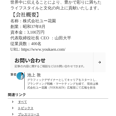
世界中に伝えることにより、豊かで彩りに満ちた
ライフスタイルと文化の向上に貢献いたします。
【会社概要】
名称：株式会社ユー花園
創業：昭和37年8月
資本金：3,100万円
代表取締役社長 CEO ：山田大平
従業員数：400名
URL: https://www.youkaen.com/
お問い合わせ
arrow_forward
記事の内容に関するご相談などはお問い合わせできます。
筆者
池上 敦
グラフィックデザイナーとしてキャリアをスタートし、
ブランディング戦略・マーケティングを経て、現在は株
式会社ユー花園（YOUKAEN）広報室にて広報を担当
関連リンク
すべて
keyboard_arrow_right
トピックス
keyboard_arrow_right
プレスリリース
keyboard_arrow_right