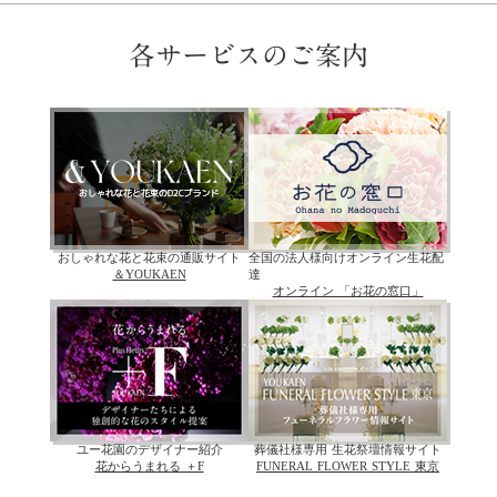
各サービスのご案内
おしゃれな花と花束の通販サイト
全国の法人様向けオンライン生花配
＆YOUKAEN
達
オンライン 「お花の窓口」
ユー花園のデザイナー紹介
葬儀社様専用 生花祭壇情報サイト
花からうまれる ＋F
FUNERAL FLOWER STYLE 東京