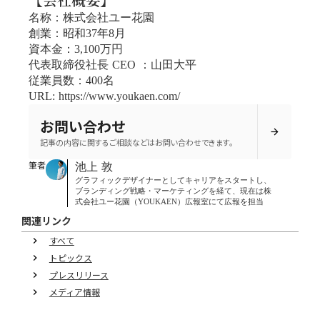
名称：株式会社ユー花園
創業：昭和37年8月
資本金：3,100万円
代表取締役社長 CEO ：山田大平
従業員数：400名
URL: https://www.youkaen.com/
お問い合わせ
arrow_forward
記事の内容に関するご相談などはお問い合わせできます。
筆者
池上 敦
グラフィックデザイナーとしてキャリアをスタートし、
ブランディング戦略・マーケティングを経て、現在は株
式会社ユー花園（YOUKAEN）広報室にて広報を担当
関連リンク
すべて
keyboard_arrow_right
トピックス
keyboard_arrow_right
プレスリリース
keyboard_arrow_right
メディア情報
keyboard_arrow_right