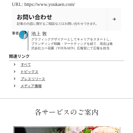
URL: https://www.youkaen.com/
お問い合わせ
arrow_forward
記事の内容に関するご相談などはお問い合わせできます。
筆者
池上 敦
グラフィックデザイナーとしてキャリアをスタートし、
ブランディング戦略・マーケティングを経て、現在は株
式会社ユー花園（YOUKAEN）広報室にて広報を担当
関連リンク
すべて
keyboard_arrow_right
トピックス
keyboard_arrow_right
プレスリリース
keyboard_arrow_right
メディア情報
keyboard_arrow_right
各サービスのご案内