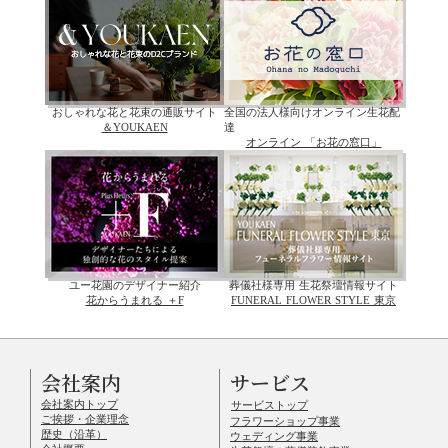
おしゃれな花と花束の通販サイト
全国の法人様向けオンライン生花配
＆YOUKAEN
達
オンライン 「お花の窓口」
ユー花園のデザイナー紹介
葬儀社様専用 生花祭壇情報サイト
花からうまれる ＋F
FUNERAL FLOWER STYLE 東京
会社案内
サービス
会社案内トップ
サービストップ
ご挨拶・企業理念
フラワーショップ事業
歴史（沿革）
ウェディング事業