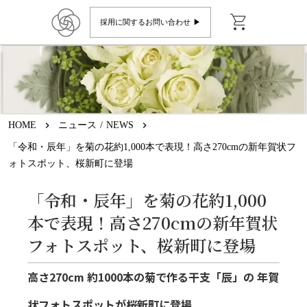
shopping_cart
採用に関するお問い合わせ ▶︎
HOME
keyboard_arrow_right
ニュース / NEWS
keyboard_arrow_right
「令和・辰年」を菊の花約1,000本で表現！高さ270cmの新年賀状フ
ォトスポット、桜新町に登場
「令和・辰年」を菊の花約1,000
本で表現！高さ270cmの新年賀状
フォトスポット、桜新町に登場
高さ270cm 約1000本の菊で作る干支「辰」の
年賀
状フォトスポットが桜新町に登場