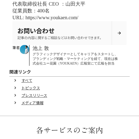
代表取締役社長 CEO ：山田大平
従業員数：400名
URL: https://www.youkaen.com/
お問い合わせ
arrow_forward
記事の内容に関するご相談などはお問い合わせできます。
筆者
池上 敦
グラフィックデザイナーとしてキャリアをスタートし、
ブランディング戦略・マーケティングを経て、現在は株
式会社ユー花園（YOUKAEN）広報室にて広報を担当
関連リンク
すべて
keyboard_arrow_right
トピックス
keyboard_arrow_right
プレスリリース
keyboard_arrow_right
メディア情報
keyboard_arrow_right
各サービスのご案内