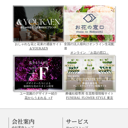
おしゃれな花と花束の通販サイト
全国の法人様向けオンライン生花配
＆YOUKAEN
達
オンライン 「お花の窓口」
ユー花園のデザイナー紹介
葬儀社様専用 生花祭壇情報サイト
花からうまれる ＋F
FUNERAL FLOWER STYLE 東京
会社案内
サービス
会社案内トップ
サービストップ