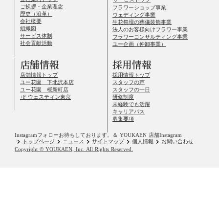
ご挨拶・企業理念
フラワーショップ事業
歴史（沿革）
ウェディング事業
会社概要
生花祭壇の葬儀装飾事業
組織図
法人のお客様向けフラワー事業
サービス体制
フラワーコンサルティング事業
社会貢献活動
ユー企画（仲卸事業）
店舗情報
採用情報
店舗情報トップ
採用情報トップ
ユー花園 下北沢本店
スタッフの声
ユー花園 桜新町店
スタッフの一日
+F ウェスティン東京
研修制度
未経験でも活躍
キャリアパス
募集要項
Instagramフォローお待ちしております。
＆ YOUKAEN 店舗Instagram
keyboard_arrow_right
keyboard_arrow_right
keyboard_arrow_right
keyboard_arrow_right
keyboard_arrow_right
トップページ
ニュース
サイトマップ
個人情報
お問い合わせ
Copyright © YOUKAEN, Inc. All Rights Reserved.