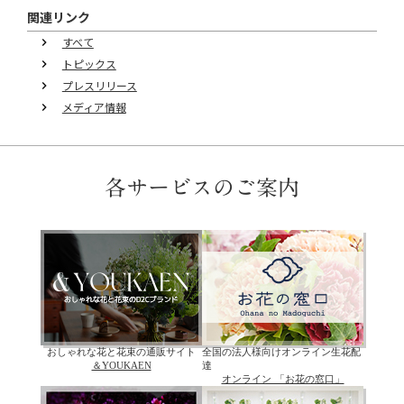
関連リンク
すべて
keyboard_arrow_right
トピックス
keyboard_arrow_right
プレスリリース
keyboard_arrow_right
メディア情報
keyboard_arrow_right
各サービスのご案内
おしゃれな花と花束の通販サイト
全国の法人様向けオンライン生花配
＆YOUKAEN
達
オンライン 「お花の窓口」