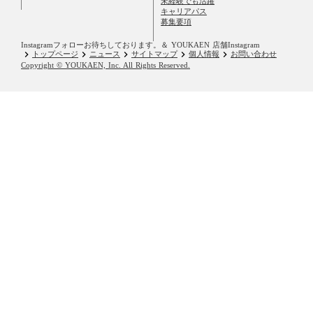
未経験でも活躍
キャリアパス
募集要項
Instagramフォローお待ちしております。
＆ YOUKAEN 店舗Instagram
keyboard_arrow_right
keyboard_arrow_right
keyboard_arrow_right
keyboard_arrow_right
keyboard_arrow_right
トップページ
ニュース
サイトマップ
個人情報
お問い合わせ
Copyright © YOUKAEN, Inc. All Rights Reserved.