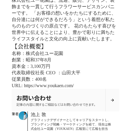
株式会社ユー花園は、流通、販売、デザイン、装
飾までを一貫して行うフラワーサービスカンパニ
ーです。 「お客様の想いをかたちにするために、
自分達には何ができるだろう」という着想が私た
ちのものづくりの原点です。 花のもたらす喜びを
世界中に伝えることにより、豊かで彩りに満ちた
ライフスタイルと文化の向上に貢献いたします。
【会社概要】
名称：株式会社ユー花園
創業：昭和37年8月
資本金：3,100万円
代表取締役社長 CEO ：山田大平
従業員数：400名
URL: https://www.youkaen.com/
お問い合わせ
arrow_forward
記事の内容に関するご相談などはお問い合わせできます。
筆者
池上 敦
グラフィックデザイナーとしてキャリアをスタートし、
ブランディング戦略・マーケティングを経て、現在は株
式会社ユー花園（YOUKAEN）広報室にて広報を担当