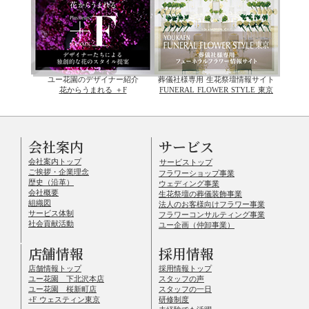
ユー花園のデザイナー紹介
葬儀社様専用 生花祭壇情報サイト
花からうまれる ＋F
FUNERAL FLOWER STYLE 東京
会社案内
サービス
会社案内トップ
サービストップ
ご挨拶・企業理念
フラワーショップ事業
歴史（沿革）
ウェディング事業
会社概要
生花祭壇の葬儀装飾事業
組織図
法人のお客様向けフラワー事業
サービス体制
フラワーコンサルティング事業
社会貢献活動
ユー企画（仲卸事業）
店舗情報
採用情報
店舗情報トップ
採用情報トップ
ユー花園 下北沢本店
スタッフの声
ユー花園 桜新町店
スタッフの一日
+F ウェスティン東京
研修制度