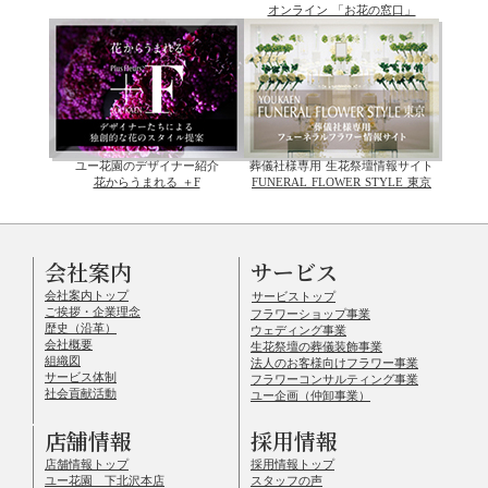
オンライン 「お花の窓口」
ユー花園のデザイナー紹介
葬儀社様専用 生花祭壇情報サイト
花からうまれる ＋F
FUNERAL FLOWER STYLE 東京
会社案内
サービス
会社案内トップ
サービストップ
ご挨拶・企業理念
フラワーショップ事業
歴史（沿革）
ウェディング事業
会社概要
生花祭壇の葬儀装飾事業
組織図
法人のお客様向けフラワー事業
サービス体制
フラワーコンサルティング事業
社会貢献活動
ユー企画（仲卸事業）
店舗情報
採用情報
店舗情報トップ
採用情報トップ
ユー花園 下北沢本店
スタッフの声