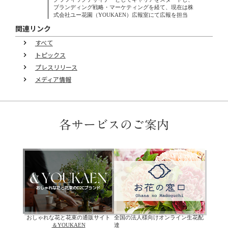
ブランディング戦略・マーケティングを経て、現在は株
式会社ユー花園（YOUKAEN）広報室にて広報を担当
関連リンク
すべて
keyboard_arrow_right
トピックス
keyboard_arrow_right
プレスリリース
keyboard_arrow_right
メディア情報
keyboard_arrow_right
各サービスのご案内
おしゃれな花と花束の通販サイト
全国の法人様向けオンライン生花配
＆YOUKAEN
達