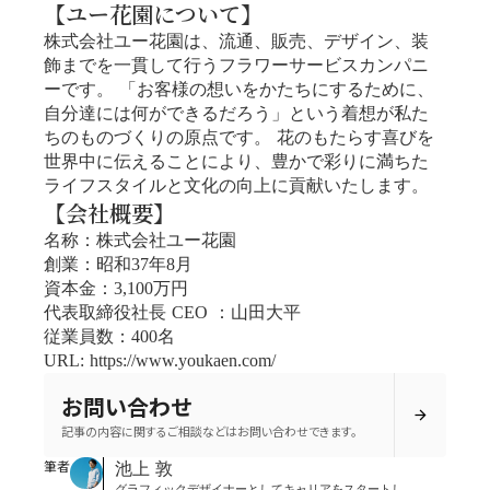
【ユー花園について】
株式会社ユー花園は、流通、販売、デザイン、装
飾までを一貫して行うフラワーサービスカンパニ
ーです。 「お客様の想いをかたちにするために、
自分達には何ができるだろう」という着想が私た
ちのものづくりの原点です。 花のもたらす喜びを
世界中に伝えることにより、豊かで彩りに満ちた
ライフスタイルと文化の向上に貢献いたします。
【会社概要】
名称：株式会社ユー花園
創業：昭和37年8月
資本金：3,100万円
代表取締役社長 CEO ：山田大平
従業員数：400名
URL: https://www.youkaen.com/
お問い合わせ
arrow_forward
記事の内容に関するご相談などはお問い合わせできます。
筆者
池上 敦
グラフィックデザイナーとしてキャリアをスタートし、